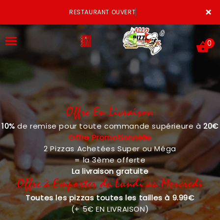
×
RESTAURANT OUVERT
0
Offre En Livraison
ACCUEIL
10%
de remise pour toute commande supérieure à
20€
LA CARTE
Offre Promotionnelle
2 Pizzas Achetées Super ou Méga
VOTRE COMPTE
= la 3ème offerte
La livraison gratuite
NOTRE RESTAURANT
Offre à Emporter du Lundi au Mercredi
Toutes les pizzas toutes les tailles à 9.99€
VOS AVIS
(+ 5€ EN LIVRAISON)
MENTIONS LÉGALES