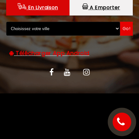
En Livraison
A Emporter
C.G.V
Go!
Télécharger App Android