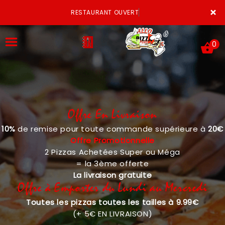
×
RESTAURANT OUVERT
0
Offre En Livraison
ACCUEIL
10%
de remise pour toute commande supérieure à
20€
LA CARTE
Offre Promotionnelle
2 Pizzas Achetées Super ou Méga
VOTRE COMPTE
= la 3ème offerte
La livraison gratuite
NOTRE RESTAURANT
Offre à Emporter du Lundi au Mercredi
Toutes les pizzas toutes les tailles à 9.99€
VOS AVIS
(+ 5€ EN LIVRAISON)
MENTIONS LÉGALES