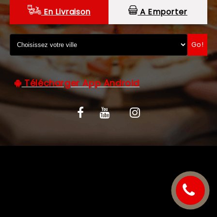
En Livraison
A Emporter
C.G.V
Go!
Télécharger App Android